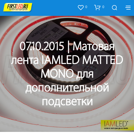
0
0
07.10.2015 | Матовая
лента IAMLED MATTED
MONO для
дополнительной
подсветки