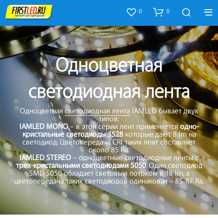
0
0
Одноцветная
светодиодная лента
Одноцветная
светодиодная лента
IAMLED бывает двух
типов:
IAMLED MONO
– в этой серии лент применяется
одно-
кристальные светодиоды 3528
которые дают 8 lm на
светодиод. Цветопередача CRI таких лент составляет
около 85 Ra.
IAMLED STEREO
– одноцветные светодиодные ленты с
трех-кристальными светодиодами 5050
. Один светодиод
SMD 5050 обладает световым потоком в 18 lm, а
цветопередача таких светодиодов одинаковая – 85-87 Ra.