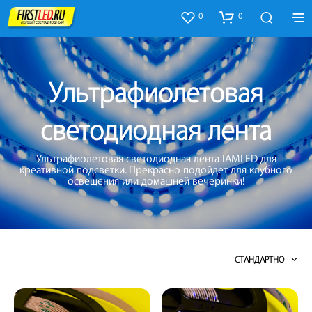
0
0
Ультрафиолетовая
светодиодная лента
Ультрафиолетовая светодиодная лента IAMLED для
креативной подсветки. Прекрасно подойдет для клубного
освещения или домашней вечеринки!
СТАНДАРТНО