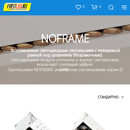
0
0
NOFRAME
Встраиваемые светодиодные светильники с невидимой
рамкой под шпаклевку (безрамочные).
Светодиодные модули утоплены в корпус светильника,
исключают слепящий эффект.
Светильники NOFRAME аналогичны светильникам серии D LINE.
СТАНДАРТНО