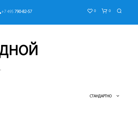
0
0
+7 495 
790-82-57
адной
.
К
О
СТАНДАРТНО
Р
З
И
Н
А
П
У
С