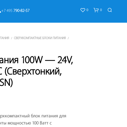
0
0
+7 495 
790-82-57
ИТАНИЯ
СВЕРХКОМПАКТНЫЕ БЛОКИ ПИТАНИЯ
/
/
тания 100W — 24V,
FC (Сверхтонкий,
К
SN)
О
Р
З
И
Н
А
ерхкомпактный блок питания для
П
У
ты мощностью 100 Ватт с
С