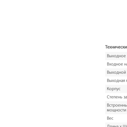
Технически
Выходное
Входное н
Выходной 
Выходная
Корпус
Степень з
Встроенны
мощности
Вес
Длина х Ш