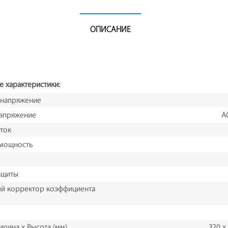
ОПИСАНИЕ
е характеристики:
 напряжение
апряжение
A
ток
 мощность
ащиты
й корректор коэффициента
ирина х Высота (мм)
320 х