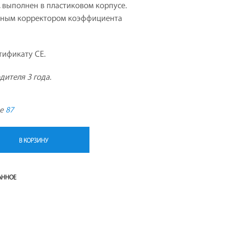
 выполнен в пластиковом корпусе.
Т
нным корректором коэффициента
А
.
тификату CE.
дителя 3 года.
де
87
В КОРЗИНУ
АННОЕ