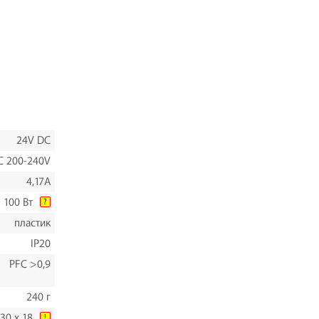
24V DC
C 200-240V
4,17A
100 Вт
?
пластик
IP20
PFC >0,9
240 г
 30 х 18
!