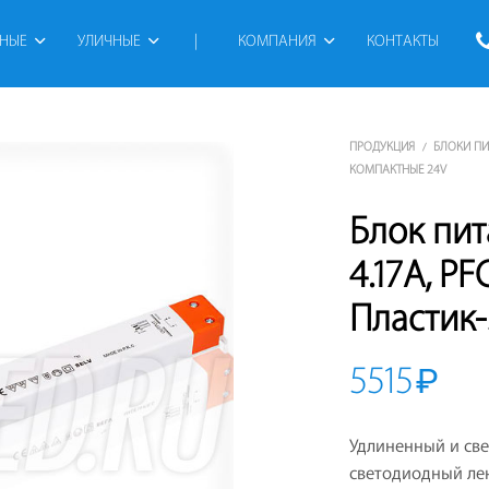
РНЫЕ
УЛИЧНЫЕ
 | 
КОМПАНИЯ
КОНТАКТЫ
ПРОДУКЦИЯ
БЛОКИ П
/
КОМПАКТНЫЕ 24V
Блок пи
4.17A, P
Пластик-
5515
₽
Удлиненный и св
светодиодный лен