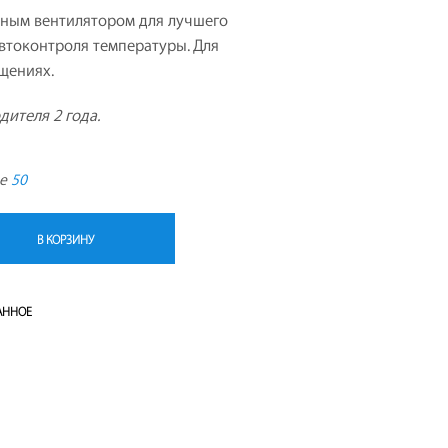
Т
нным вентилятором для лучшего
А
втоконтроля температуры. Для
.
щениях.
дителя 2 года.
де
50
В КОРЗИНУ
АННОЕ