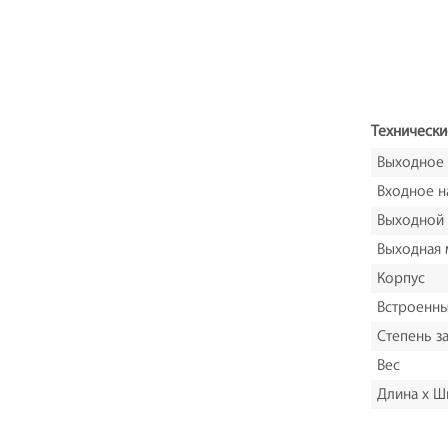
Технически
Выходное
Входное н
Выходной 
Выходная
Корпус
Встроенны
Степень з
Вес
Длина х Ш