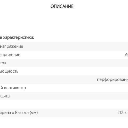
ОПИСАНИЕ
е характеристики:
 напряжение
апряжение
A
ток
 мощность
перфорированн
й вентилятор
ащиты
ирина х Высота (мм)
212 x