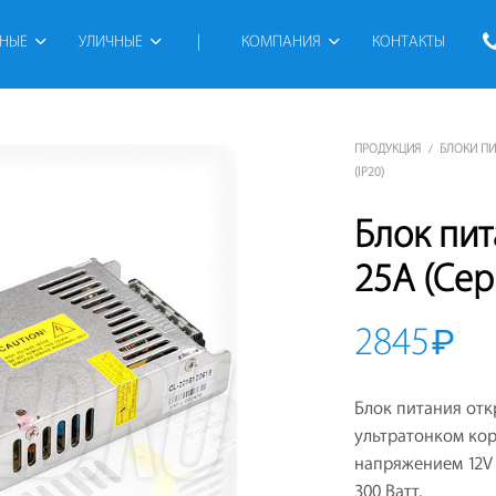
РНЫЕ
УЛИЧНЫЕ
 | 
КОМПАНИЯ
КОНТАКТЫ
ПРОДУКЦИЯ
БЛОКИ П
/
(IP20)
Блок пит
25A (Сер
2845
₽
Блок питания отк
ультратонком ко
напряжением 12V
300 Ватт.