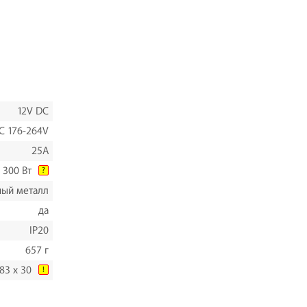
12V DC
C 176-264V
25A
300 Вт
?
ый металл
да
IP20
657 г
 83 x 30
!