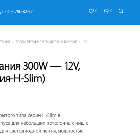
0
0
+7 495 
790-82-57
ИТАНИЯ
БЛОКИ ПИТАНИЯ В ЗАЩИТНОМ КОЖУХЕ
12V
/
/
ания 300W — 12V,
ия-H-Slim)
К
О
Р
З
И
рытого типа серии H-Slim в
Н
А
рпусе для небольших потолочных ниш с
П
 для светодиодной ленты, мощностью
У
С