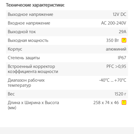
Технические характеристики:
Выходное напряжение
12V DC
Входное напряжение
AC 200-240V
Выходной ток
29A
Выходная мощность
350 Вт
?
Корпус
алюминий
Степень защиты
IP67
Встроенный корректор
PFC >0,95
коэффициента мощности
Диапазон рабочих
-40°C ... +70°C
температур
Вес
1520 г
Длина х Ширина х Высота
258 х 74 х 46
!
(мм)