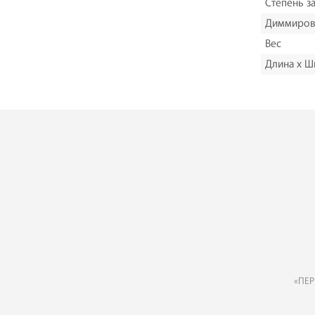
Степень з
Диммиров
Вес
Длина х Ш
«ПЕР