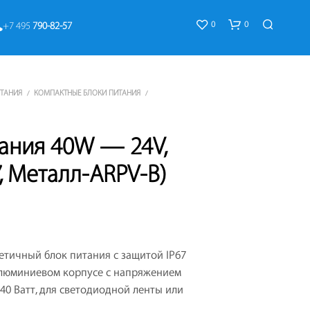
0
0
+7 495 
790-82-57
ИТАНИЯ
КОМПАКТНЫЕ БЛОКИ ПИТАНИЯ
/
/
тания 40W — 24V,
7, Металл-ARPV-B)
К
О
Р
З
И
тичный блок питания с защитой IP67
Н
А
люминиевом корпусе с напряжением
П
40 Ватт, для светодиодной ленты или
У
С