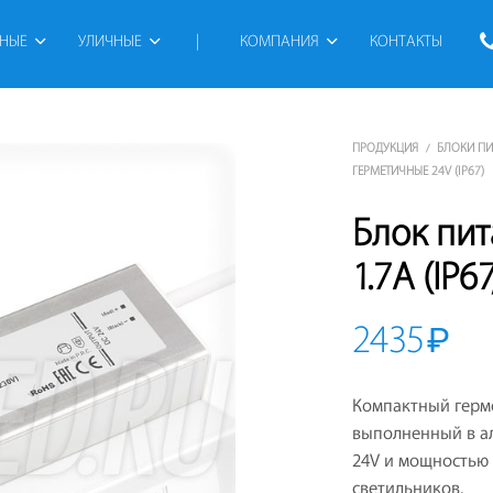
РНЫЕ
УЛИЧНЫЕ
 | 
КОМПАНИЯ
КОНТАКТЫ
ПРОДУКЦИЯ
БЛОКИ П
/
ГЕРМЕТИЧНЫЕ 24V (IP67)
Блок пи
1.7A (IP6
2435
₽
Компактный герме
выполненный в а
24V и мощностью 
светильников.