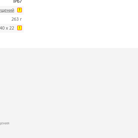
IP67
ещений
?
263 г
 40 х 22
!
щения