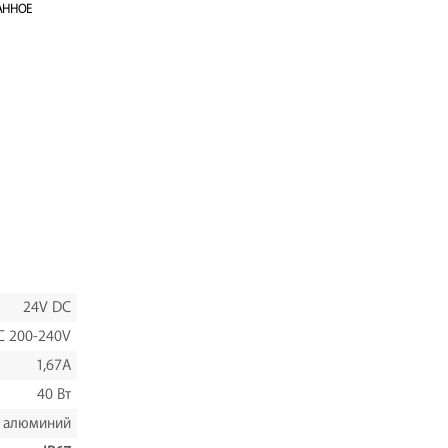
АННОЕ
24V DC
C 200-240V
1,67A
40 Вт
алюминий