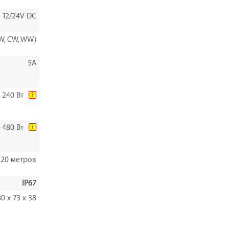
12/24V DC
W, CW, WW)
5A
240 Вт
?
480 Вт
?
20 метров
IP67
0 х 73 х 38