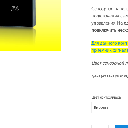
Сенсорная панель
подключения све
управления.
На о
подключить неск
Для данного кон
приемник сигнала
Цвет сенсорной п
Цена указана за кон
Цвет контроллера