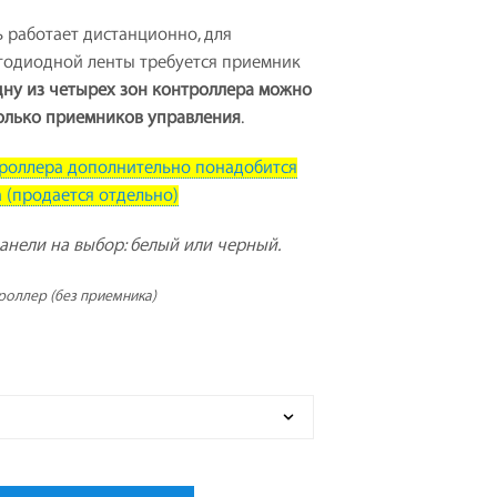
Т
 работает дистанционно, для
А
тодиодной ленты требуется приемник
.
дну из четырех зон контроллера можно
олько приемников управления
.
троллера дополнительно понадобится
 (продается отдельно)
анели на выбор: белый или черный.
троллер (без приемника)