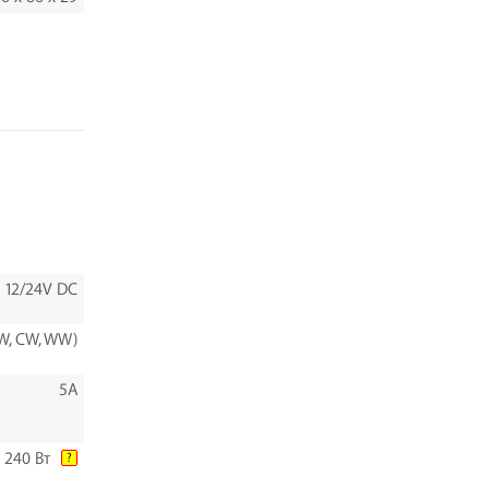
12/24V DC
W, CW, WW)
5A
240 Вт
?