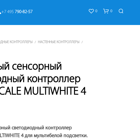
0
0
+7 495 
790-82-57
ОДНЫЕ КОНТРОЛЛЕРЫ
НАСТЕННЫЕ КОНТРОЛЛЕРЫ
/
/
ый сенсорный
одный контроллер
К
SCALE MULTIWHITE 4
О
Р
З
И
Н
А
рный светодиодный контроллер
П
У
LTIWHITE 4 для мультибелой подсветки.
С