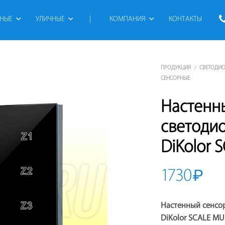
РНЫЕ
УЛИЧНЫЕ
 | 
КОМПАНИЯ
КОНТАКТЫ
ПРОДУКЦИЯ
СВЕТОДИ
/
СЕНСОРНЫЕ
Настенн
светоди
DiKolor 
1730
₽
Настенный сенсо
DiKolor SCALE MU