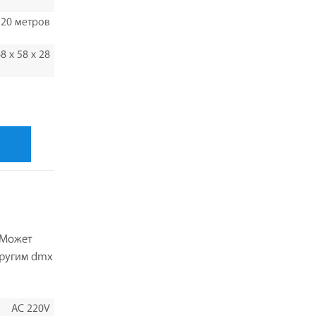
20 метров
8 х 58 х 28
 Может
другим dmx
AC 220V