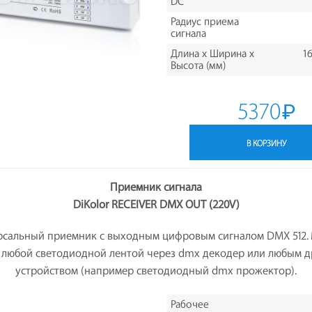
DC
Радиус приема
сигнала
Длина х Ширина х
16
Высота (мм)
5370
₽
В КОРЗИНУ
Приемник сигнала
DiKolor RECEIVER DMX OUT (220V)
рсальный приемник с выходным цифровым сигналом DMX 512.
 любой светодиодной лентой через dmx декодер или любым 
устройством (например светодиодный dmx прожектор).
Рабочее