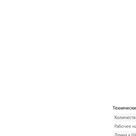
Технически
Количеств
Рабочее н
Длина x Ш