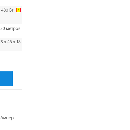
480 Вт
?
20 метров
78 х 46 х 18
5 Ампер