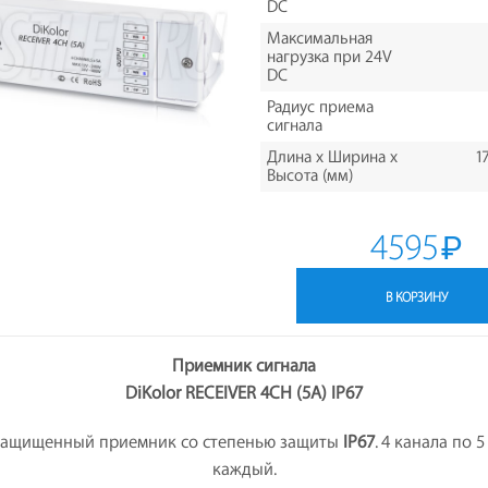
DC
Максимальная
нагрузка при 24V
DC
Радиус приема
сигнала
Длина х Ширина х
1
Высота (мм)
4595
₽
В КОРЗИНУ
Приемник сигнала
DiKolor RECEIVER 4CH (5A) IP67
защищенный приемник со степенью защиты
IP67
. 4 канала по 
каждый.