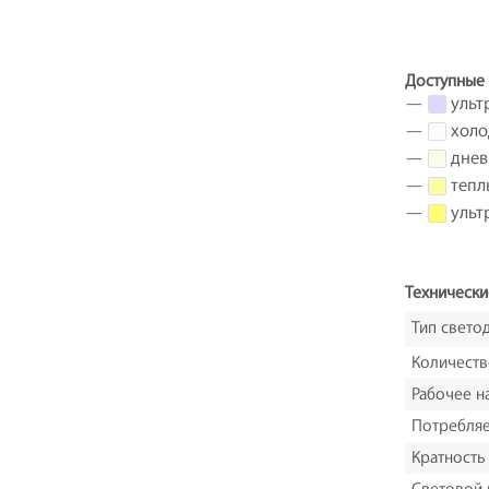
Доступные 
—
ульт
—
холо
—
днев
—
тепл
—
ультр
Технически
Тип свето
Количеств
Рабочее н
Потребля
Кратность