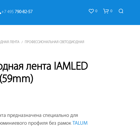
0
0
+7 495 
790-82-57
ДНАЯ ЛЕНТА
ПРОФЕССИОНАЛЬНАЯ СВЕТОДИОДНАЯ
/
одная лента IAMLED
 (59mm)
К
О
Р
З
И
нта предназначена специально для
Н
А
люминиевого профиля без рамок
TALUM
П
У
С