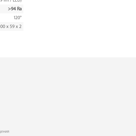
9 lm / LED)
>94 Ra
120°
00 x 59 x 2
щения