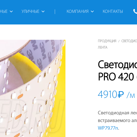
РНЫЕ
УЛИЧНЫЕ
 | 
КОМПАНИЯ
КОНТАКТЫ
ПРОДУКЦИЯ
СВЕТОДИО
/
ЛЕНТА
Светоди
PRO 420
4910
₽
/м
Светодиодная ле
встраиваемого а
WP79.77n
.