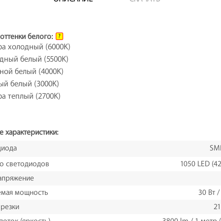
оттенки белого:
?
ра холодный (6000K)
дный белый (5500K)
ной белый (4000K)
ый белый (3000K)
а теплый (2700K)
е характеристики:
диода
SM
о светодиодов
1050 LED (42
апряжение
емая мощность
30 Вт 
 резки
21