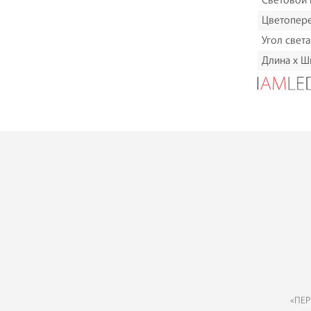
Световой 
Цветопере
Угол света
Длина х Ш
«ПЕР