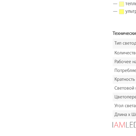
—
теплы
—
ультр
Технически
Тип свето
Количеств
Рабочее н
Потребля
Кратность
Световой 
Цветопере
Угол света
Длина х Ш