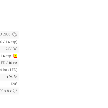
D 2835
0 / 1 метр)
24V DC
/ 1 метр
?
LED / 10 см
4 lm / LED)
>94 Ra
120°
00 x 8 x 2,2