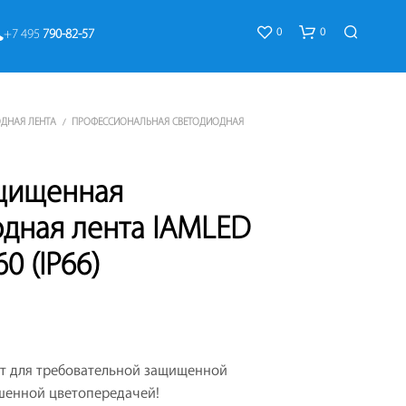
0
0
+7 495 
790-82-57
ДНАЯ ЛЕНТА
ПРОФЕССИОНАЛЬНАЯ СВЕТОДИОДНАЯ
/
щищенная
одная лента IAMLED
К
0 (IP66)
О
Р
З
И
Н
А
т для требовательной защищенной
П
У
чшенной цветопередачей!
С