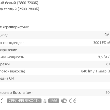
й белый (2800-3200K)
а теплый (2600-2800K)
е характеристики:
диода
SM
о светодиодов
300 LED (6
апряжение
емая мощность
9,6 Вт 
 резки
6 
поток (яркость)
840 lm / 1 метр (1
дача CRI
ирина х Высота (мм)
50
СРЕДНЯЯ ЯРКОСТЬ
IP66