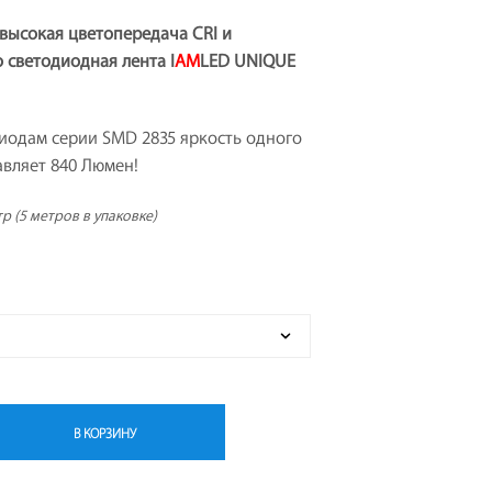
Т
 высокая цветопередача CRI и
А
о светодиодная лента I
AM
LED UNIQUE
.
иодам серии SMD 2835 яркость одного
авляет 840 Люмен!
тр (5 метров в упаковке)
В КОРЗИНУ