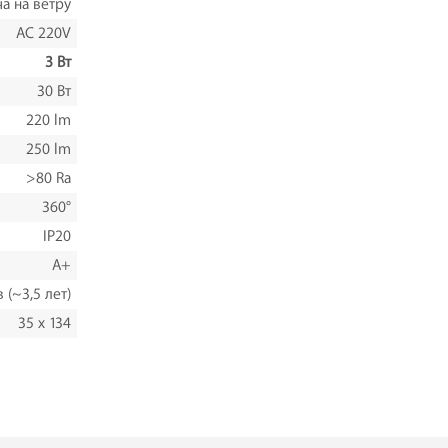
а на ветру
AC 220V
3 Вт
30 Вт
220 lm
250 lm
>80 Ra
360°
IP20
A+
 (~3,5 лет)
35 x 134