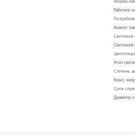
Форма ла
Рабочее н
Потребля
Аналог ла
Световой 
Световой 
Цветопере
Угол света
Степень з
Класс эне
Срок служ
Диаметр х