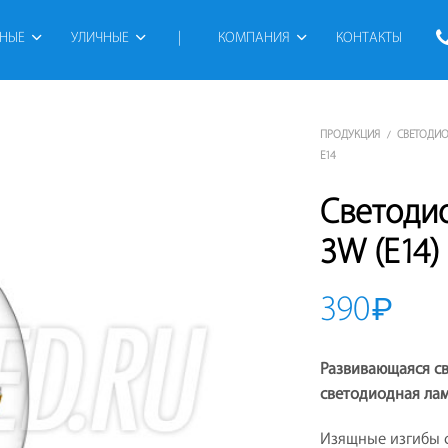
РНЫЕ
УЛИЧНЫЕ
 | 
КОМПАНИЯ
КОНТАКТЫ
ПРОДУКЦИЯ
СВЕТОДИ
/
E14
Светоди
3W (E14)
390
₽
Развивающаяся св
светодиодная лам
Изящные изгибы 