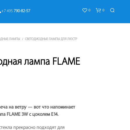
0
0
+7 495 
790-82-57
ОДНЫЕ ЛАМПЫ
СВЕТОДИОДНЫЕ ЛАМПЫ ДЛЯ ЛЮСТР
/
одная лампа FLAME
К
О
Р
З
И
еча на ветру — вот что напоминает
Н
А
па FLAME 3W с цоколем E14.
П
У
стекла прекрасно подходят для
С