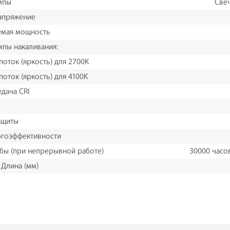
мпы
Свеч
апряжение
емая мощность
мпы накаливания:
поток (яркость) для 2700K
поток (яркость) для 4100K
дача CRI
ащиты
ргоэффективности
бы (при непрерывной работе)
30000 часов
 Длина (мм)