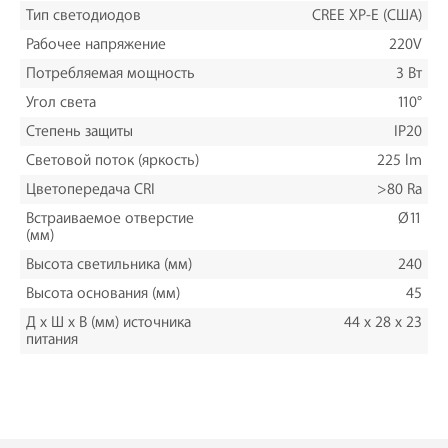
Тип светодиодов
CREE XP-E (США)
Рабочее напряжение
220V
Потребляемая мощность
3 Вт
Угол света
110°
Степень защиты
IP20
Световой поток (яркость)
225 lm
Цветопередача CRI
>80 Ra
Встраиваемое отверстие
Ø11
(мм)
Высота светильника (мм)
240
Высота основания (мм)
45
Д х Ш х В (мм) источника
44 x 28 x 23
питания