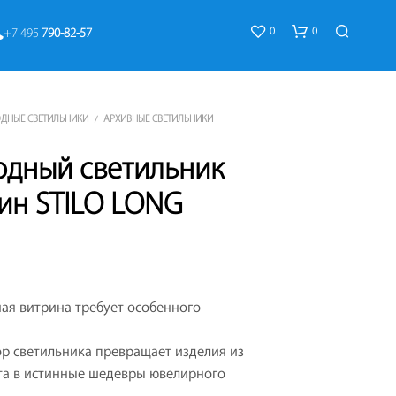
0
0
+7 495 
790-82-57
ДНЫЕ СВЕТИЛЬНИКИ
АРХИВНЫЕ СВЕТИЛЬНИКИ
/
одный светильник
ин STILO LONG
К
О
Р
З
ая витрина требует особенного
И
Н
А
р светильника превращает изделия из
П
ота в истинные шедевры ювелирного
У
С