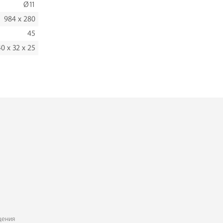
Ø11
984 x 280
45
40 x 32 x 25
щения