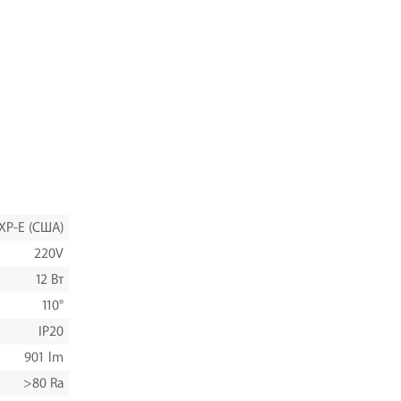
XP-E (США)
220V
12 Вт
110°
IP20
901 lm
>80 Ra