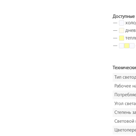
Доступные 
—
холо
—
днев
—
тепл
—
Технически
Тип свето
Рабочее н
Потребля
Угол света
Степень з
Световой 
Цветопере