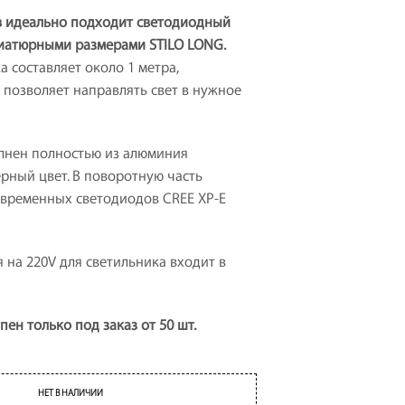
Т
ев идеально подходит светодиодный
А
ниатюрными размерами STILO LONG.
.
а составляет около 1 метра,
 позволяет направлять свет в нужное
лнен полностью из алюминия
рный цвет. В поворотную часть
овременных светодиодов CREE XP-E
 на 220V для светильника входит в
ен только под заказ от 50 шт.
НЕТ В НАЛИЧИИ