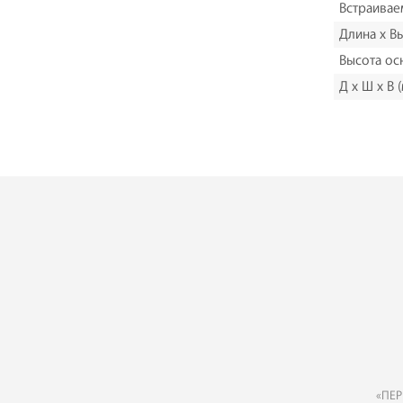
Встраивае
Длина x В
Высота ос
Д х Ш х В 
«ПЕР