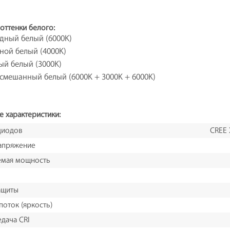
оттенки белого:
дный белый (6000K)
ной белый (4000K)
ый белый (3000K)
смешанный белый (6000K + 3000K + 6000K)
е характеристики:
диодов
CREE 
апряжение
емая мощность
ащиты
поток (яркость)
дача CRI