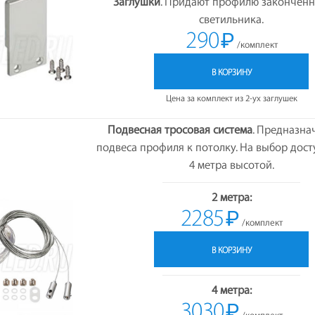
Заглушки
. Придают профилю закончен
светильника.
290
₽
/комплект
В КОРЗИНУ
Цена за комплект из 2-ух заглушек
Подвесная тросовая система
. Предназна
подвеса профиля к потолку. На выбор дост
4 метра высотой.
2 метра:
2285
₽
/комплект
В КОРЗИНУ
4 метра:
3030
₽