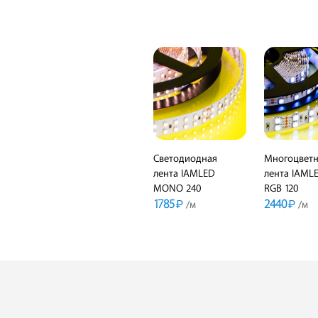
Светодиодная
Многоцветн
лента IAMLED
лента IAML
MONO 240
RGB 120
1785
2440
₽
₽
/м
/м
ПОДРОБНЕЕ
В КОРЗИНУ