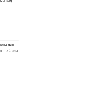
ный вид
чена для
упно 2 или