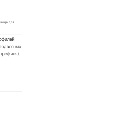
овода для
рофилей
 подвесных
 профиля).