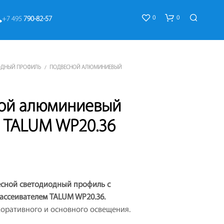
0
0
+7 495 
790-82-57
ОДНЫЙ ПРОФИЛЬ
ПОДВЕСНОЙ АЛЮМИНИЕВЫЙ
/
ой алюминиевый
 TALUM WP20.36
К
О
Р
З
И
сной светодиодный профиль с
Н
А
ассеивателем TALUM WP20.36.
П
оративного и основного освещения.
У
С