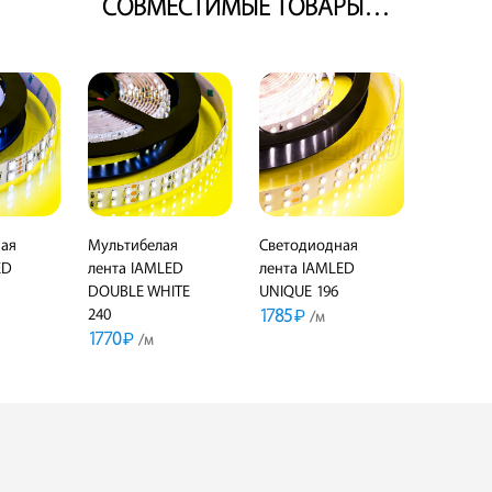
СОВМЕСТИМЫЕ ТОВАРЫ…
ая
Мультибелая
Светодиодная
ED
лента IAMLED
лента IAMLED
DOUBLE WHITE
UNIQUE 196
1785
240
₽
/м
1770
₽
/м
ПОДРОБНЕЕ
В КОРЗИНУ