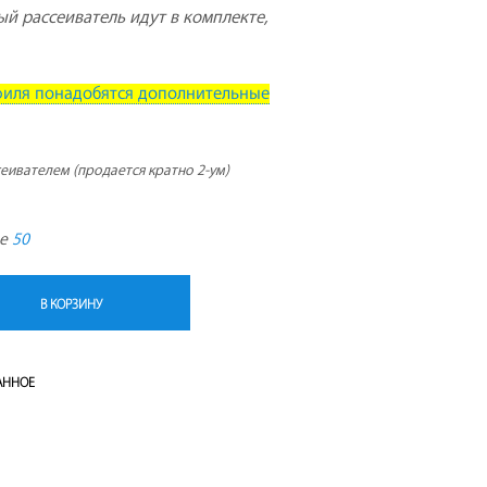
й рассеиватель идут в комплекте,
Т
А
.
филя понадобятся дополнительные
сеивателем (продается кратно 2-ум)
де
50
В КОРЗИНУ
АННОЕ