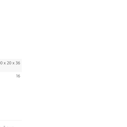
0 x 20 х 36
16