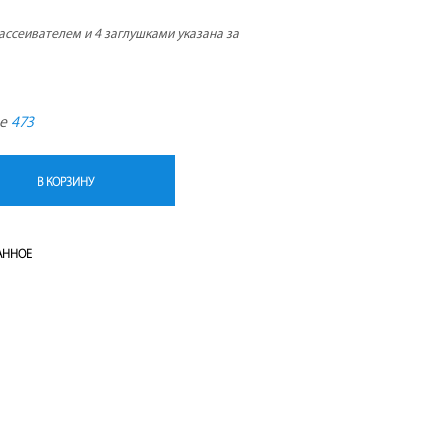
рассеивателем и 4 заглушками указана за
де
473
В КОРЗИНУ
АННОЕ