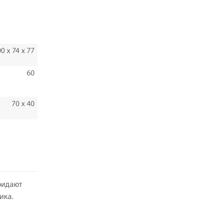
0 x 74 х 77
60
70 х 40
ридают
ика.