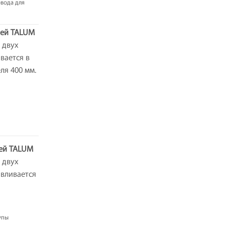
овода для
лей TALUM
 двух
вается в
ля 400 мм.
лей TALUM
 двух
авливается
упы