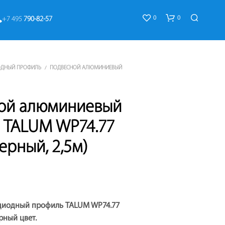
0
0
+7 495 
790-82-57
ОДНЫЙ ПРОФИЛЬ
ПОДВЕСНОЙ АЛЮМИНИЕВЫЙ
/
ой алюминиевый
 TALUM WP74.77
К
ерный, 2,5м)
О
Р
З
И
Н
А
диодный профиль TALUM WP74.77
П
У
рный цвет.
С