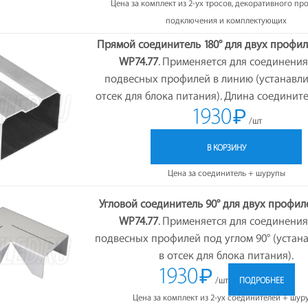
Цена за комплект из 2-ух тросов, декоративного пр
подключения и комплектующих
Прямой соединитель 180° для двух профи
WP74.77
. Применяется для соединения
подвесных профилей в линию (устанавли
отсек для блока питания). Длина соедините
1930
₽
/шт
В КОРЗИНУ
Цена за соединитель + шурупы
Угловой соединитель 90° для двух профи
WP74.77
. Применяется для соединения
подвесных профилей под углом 90° (устан
в отсек для блока питания).
1930
₽
/шт
ПОДРОБНЕЕ
Цена за комплект из 2-ух соединителей + шур