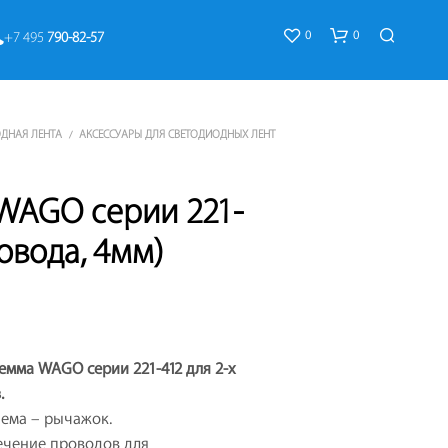
0
0
+7 495 
790-82-57
ДНАЯ ЛЕНТА
АКСЕССУАРЫ ДЛЯ СВЕТОДИОДНЫХ ЛЕНТ
/
WAGO серии 221-
ровода, 4мм)
К
О
Р
З
И
емма WAGO серии 221-412 для 2-х
Н
А
.
П
ъема – рычажок.
У
ечение проводов для
С