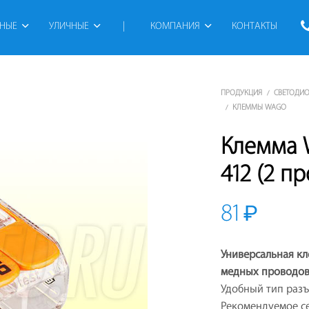
РНЫЕ
УЛИЧНЫЕ
 | 
КОМПАНИЯ
КОНТАКТЫ
ПРОДУКЦИЯ
СВЕТОДИО
/
КЛЕММЫ WAGO
/
Клемма 
412 (2 п
81
₽
Универсальная кл
медных проводов
Удобный тип раз
Рекомендуемое с